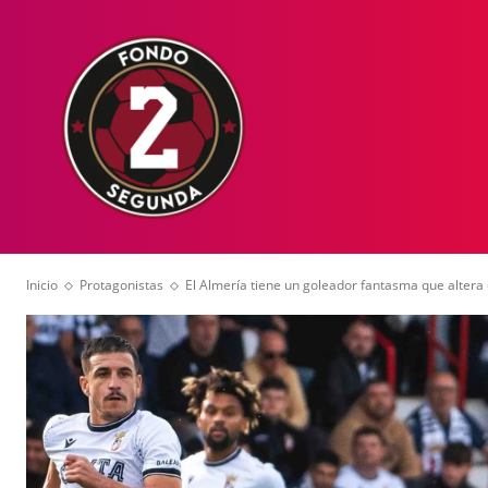
HOME
NOT
Inicio
Protagonistas
El Almería tiene un goleador fantasma que altera e