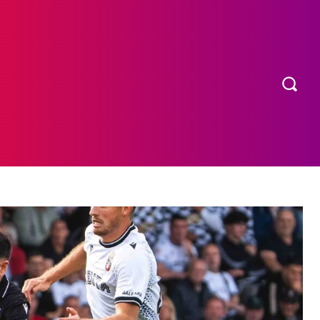
OS
MORE