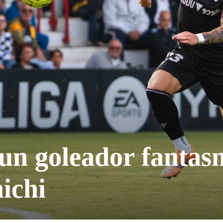
 un goleador fanta
hichi