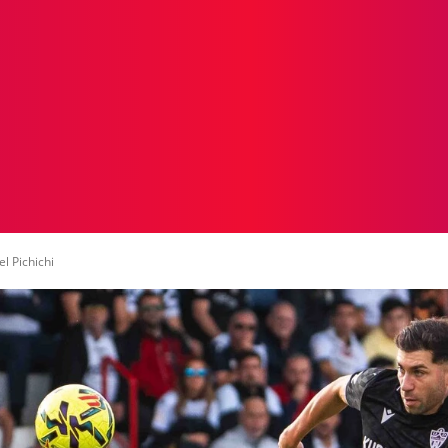
ICIAS
PROTAGONISTAS
CRONICAS
OTR
l Pichichi