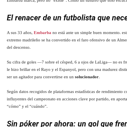
Embarba marca, pero no “existe”. Como un susurro que solo escucha
El renacer de un futbolista que nece
A sus 33 años,
Embarba
no está ante un simple buen momento. es
extremo madrileño se ha convertido en el faro ofensivo de un Almer
del descenso.
Su cifra de goles —7 sobre el césped, 6 a ojos de LaLiga— no es fr
le hizo brillar en el Rayo y el Espanyol, pero con una madurez disti
ser un agitador para convertirse en un
solucionador
.
Según datos recogidos de plataformas estadísticas de rendimiento c
influyentes del campeonato en acciones clave por partido, en aporta
“cómo” y el “cuándo”.
Sin póker por ahora: un gol que fren