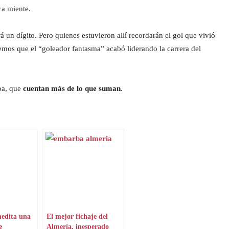
ca miente.
 un dígito. Pero quienes estuvieron allí recordarán el gol que vivió
emos que el “goleador fantasma” acabó liderando la carrera del
ba, que
cuentan más de lo que suman
.
medita una
El mejor fichaje del
e
Almería, inesperado