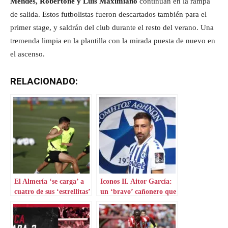
Mendes, Robertone y Luis Maximiano
continúan en la rampa
de salida. Estos futbolistas fueron descartados también para el
primer stage, y saldrán del club durante el resto del verano. Una
tremenda limpia en la plantilla con la mirada puesta de nuevo en
el ascenso.
RELACIONADO:
El Almería ‘se carga’ a
Iconos II. Aitor García:
cuatro de sus ‘estrellitas’
un ‘bravo’ cañonero que
aterriza en Grecia