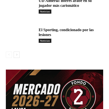
UD Almería: interés árabe en su
jugador más carismático
Noticias
El Sporting, condicionado por las
lesiones
Noticias