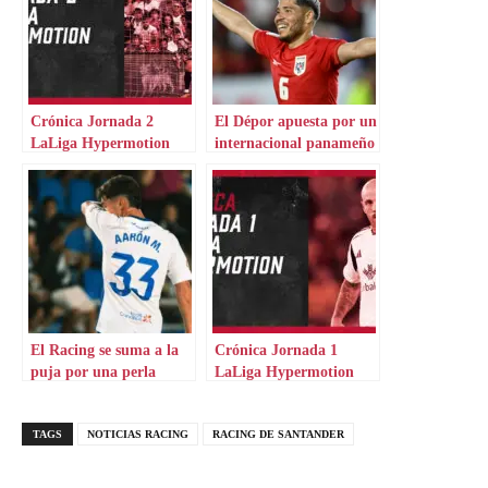
Crónica Jornada 2
El Dépor apuesta por un
LaLiga Hypermotion
internacional panameño
El Racing se suma a la
Crónica Jornada 1
puja por una perla
LaLiga Hypermotion
desde Arabia
TAGS
NOTICIAS RACING
RACING DE SANTANDER