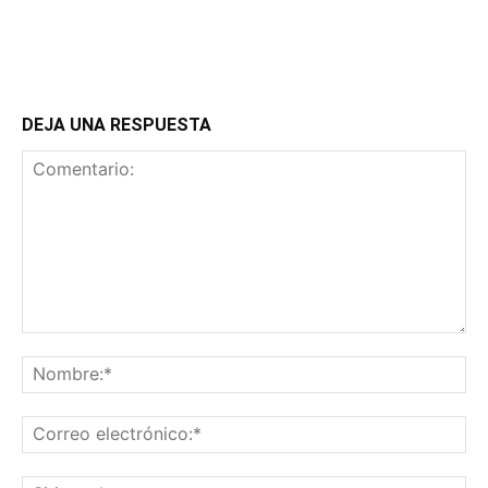
DEJA UNA RESPUESTA
Comentario:
No
Co
ele
Sit