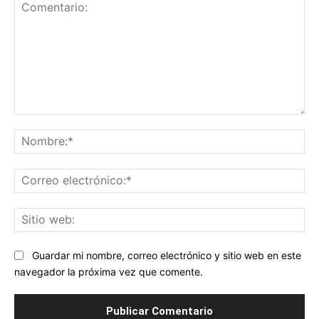
Comentario:
No
Co
ele
Sit
we
Guardar mi nombre, correo electrónico y sitio web en este
navegador la próxima vez que comente.