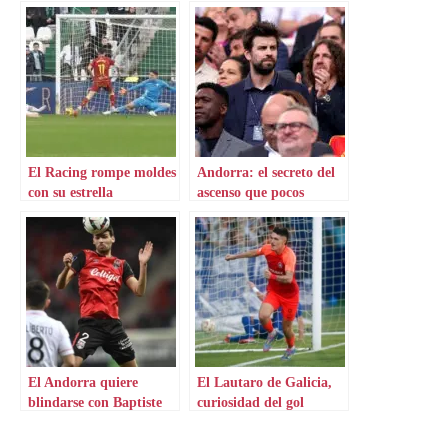
El Racing rompe moldes
Andorra: el secreto del
con su estrella
ascenso que pocos
conocen
El Andorra quiere
El Lautaro de Galicia,
blindarse con Baptiste
curiosidad del gol
Roux