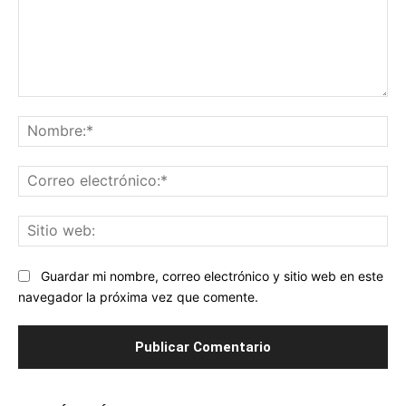
Comentario:
No
Co
ele
Sit
we
Guardar mi nombre, correo electrónico y sitio web en este
navegador la próxima vez que comente.