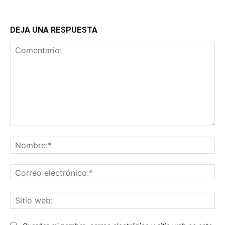
DEJA UNA RESPUESTA
Comentario:
No
Co
ele
Sit
we