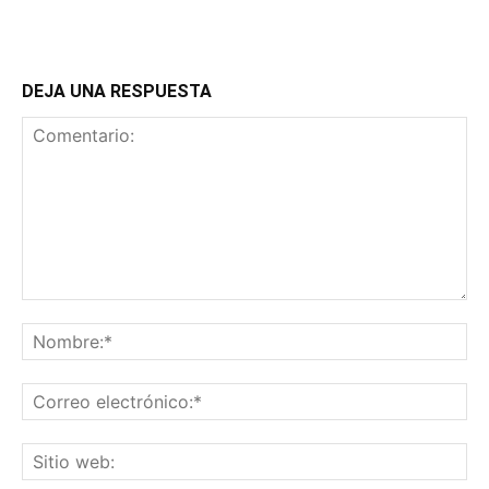
DEJA UNA RESPUESTA
Comentario:
No
Co
ele
Sit
we