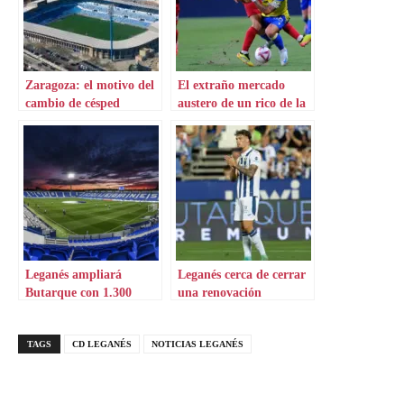
Zaragoza: el motivo del
El extraño mercado
cambio de césped
austero de un rico de la
categoría
Leganés ampliará
Leganés cerca de cerrar
Butarque con 1.300
una renovación
asientos
TAGS
CD LEGANÉS
NOTICIAS LEGANÉS