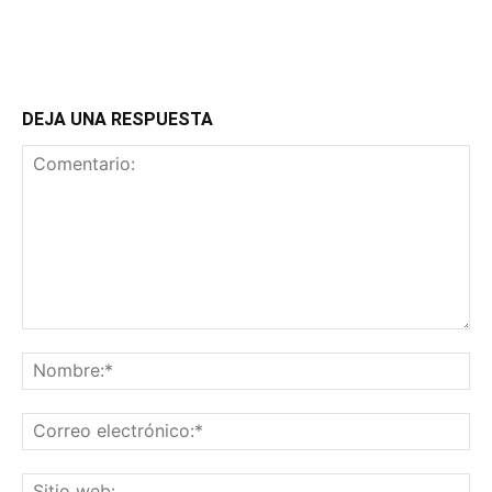
DEJA UNA RESPUESTA
Comentario:
No
Co
ele
Sit