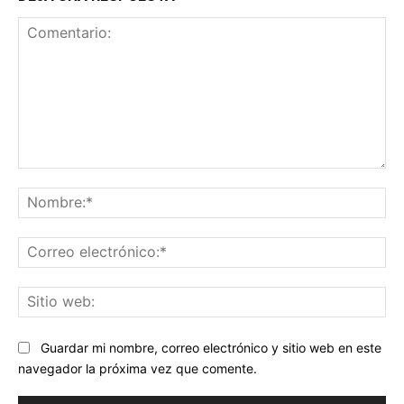
Comentario:
No
Co
ele
Sit
we
Guardar mi nombre, correo electrónico y sitio web en este
navegador la próxima vez que comente.