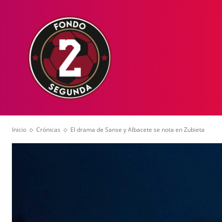
HOME
NOT
Inicio
Crónicas
El drama de Sanse y Albacete se nota en Zubieta