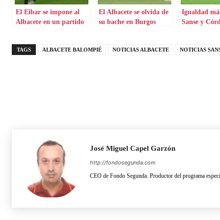
El Eibar se impone al
El Albacete se olvida de
Igualdad má
Albacete en un partido
su bache en Burgos
Sanse y Cór
de infarto
Sebastián
TAGS
ALBACETE BALOMPIÉ
NOTICIAS ALBACETE
NOTICIAS SAN
José Miguel Capel Garzón
http://fondosegunda.com
CEO de Fondo Segunda. Productor del programa especia