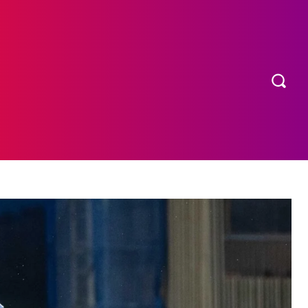
OS
MORE