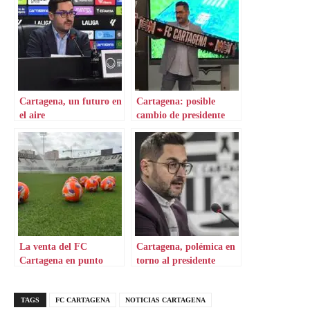
Cartagena, un futuro en
Cartagena: posible
el aire
cambio de presidente
La venta del FC
Cartagena, polémica en
Cartagena en punto
torno al presidente
muerto
TAGS
FC CARTAGENA
NOTICIAS CARTAGENA