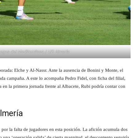
uegos del Mediterráneo / UD Almería
orada: Elche y Al-Nassr. Ante la ausencia de Bonini y Monte, el
ada campaña. A este lo acompaña Pedro Fidel, con ficha del filial,
 en la primera jornada frente al Albacete, Rubi podría contar con
lmería
 por la falta de jugadores en esta posición. La afición acumula dos
 una ‘operación salida’ de cierta magnitud, el descontento seguiría