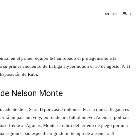
146
0
central en el primer equipo le han robado el protagonismo a la
ará su primer encuentro de LaLiga Hypermotion el 18 de agosto. A 11
disposición de Rubi.
a de Nelson Monte
rocedente de la Serie B por casi 3 millones. Pese a que su llegada es
ubrirá un país nuevo y, por ende, un fútbol nuevo. Además, podrían
toso frente al Águilas, Monte se retiró del terreno de juego por una
una esguince, sin especificar grado ni tiempo de ausencia. El