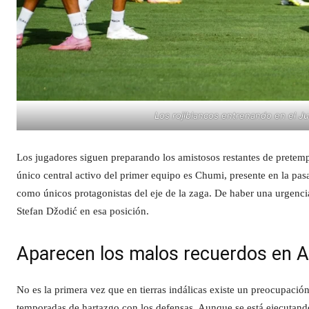
Los rojiblancos entrenando en el J
Los jugadores siguen preparando los amistosos restantes de pretemp
único central activo del primer equipo es Chumi, presente en la pas
como únicos protagonistas del eje de la zaga. De haber una urgencia
Stefan Džodić en esa posición.
Aparecen los malos recuerdos en A
No es la primera vez que en tierras indálicas existe un preocupación
temporadas de hartazgo con los defensas. Aunque se está ejecutando