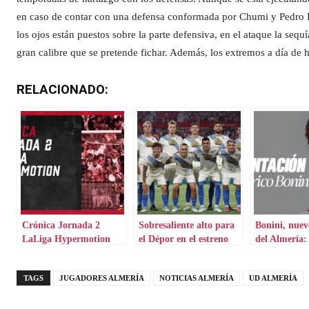
en caso de contar con una defensa conformada por Chumi y Pedro Fi
los ojos están puestos sobre la parte defensiva, en el ataque la seq
gran calibre que se pretende fichar. Además, los extremos a día d
RELACIONADO:
Crónica Jornada 2
Sobresaliente alto para
Bonini, nuev
LaLiga Hypermotion
el Dépor en el estreno
del Almería:
liguero
haber recibi
esta ha sido 
TAGS
JUGADORES ALMERÍA
NOTICIAS ALMERÍA
UD ALMERÍA
oferta”