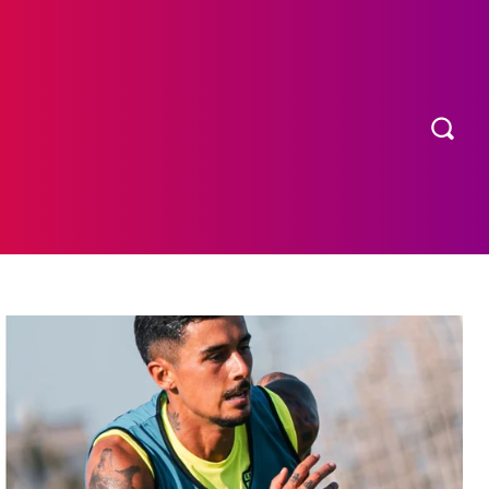
OS
MORE