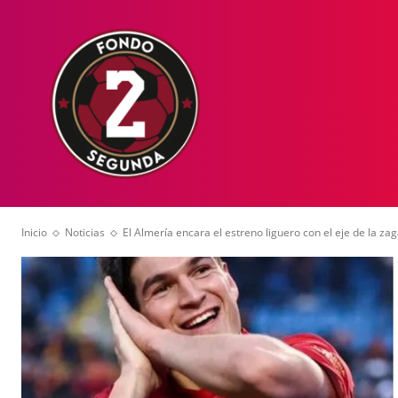
HOME
NOT
Inicio
Noticias
El Almería encara el estreno liguero con el eje de la zaga