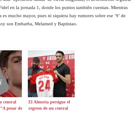
del en la jornada 1, donde los puntos también cuentan. Mientras
uía es mucho mayor, pues ni siquiera hay rumores sobre ese ‘9’ de
e hoy son Embarba, Melamed y Baptistao.
o central
El Almería persigue el
 “A pesar de
regreso de un central
do muchas,
consolidado
la mejor