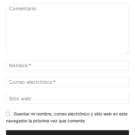
Comentario:
No
Co
ele
Sit
we
Guardar mi nombre, correo electrónico y sitio web en este
navegador la próxima vez que comente.