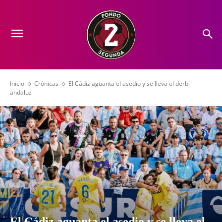
Inicio
Crónicas
El Cádiz aguanta el asedio y se lleva el derbi
andaluz
El Cádiz aguanta el asedio y se lleva el