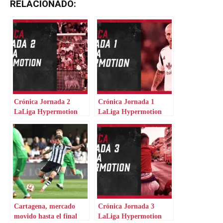
RELACIONADO:
Crónica Jornada 2
Crónica Jornada 1
LaLiga Hypermotion
LaLiga Hypermotion
Cartagena, mercado
Crónica Jornada 3
movido hasta el final
LaLiga Hypermotion