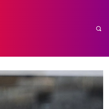
OS
MORE