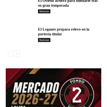
El Oviedo acelera para blindarle tras
su gran temporada
Noticias
El Leganés prepara relevo en la
portería titular
Noticias