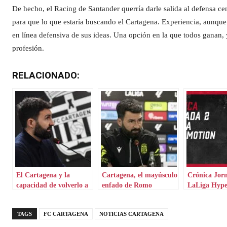
De hecho, el Racing de Santander querría darle salida al defensa ce
para que lo que estaría buscando el Cartagena. Experiencia, aunque
en línea defensiva de sus ideas. Una opción en la que todos ganan, y
profesión.
RELACIONADO:
El Cartagena y la
Cartagena, el mayúsculo
Crónica Jor
capacidad de volverlo a
enfado de Romo
LaLiga Hyp
hacer
TAGS
FC CARTAGENA
NOTICIAS CARTAGENA