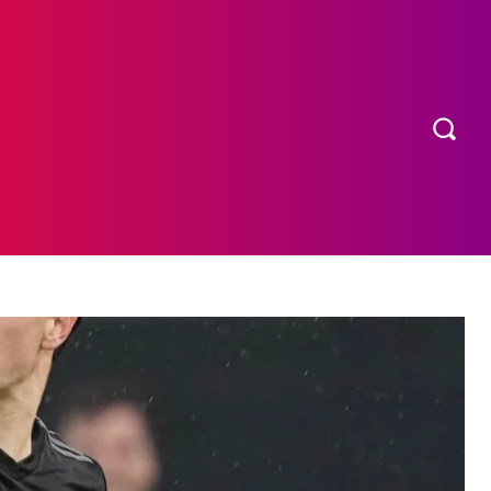
OS
MORE