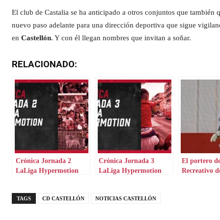
El club de Castalia se ha anticipado a otros conjuntos que también q
nuevo paso adelante para una dirección deportiva que sigue vigiland
en
Castellón
. Y con él llegan nombres que invitan a soñar.
RELACIONADO:
Crónica Jornada 2
Crónica Jornada 3
El portero de
LaLiga Hypermotion
LaLiga Hypermotion
Recreativo 
será titular 
Palmas
TAGS
CD CASTELLÓN
NOTICIAS CASTELLÓN