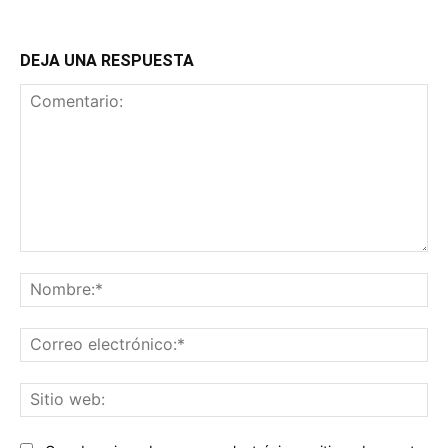
DEJA UNA RESPUESTA
Comentario:
No
Co
ele
Sit
we