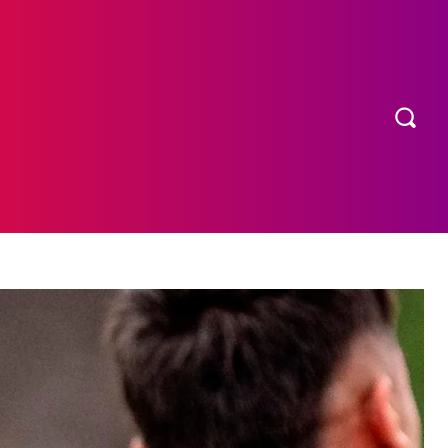
OS
MORE