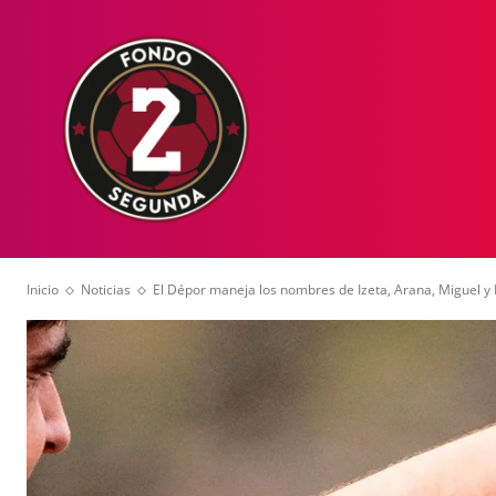
HOME
NOT
Inicio
Noticias
El Dépor maneja los nombres de Izeta, Arana, Miguel y M