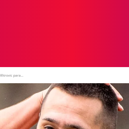
ICIAS
PROTAGONISTAS
CRONICAS
OTR
itrovic para...