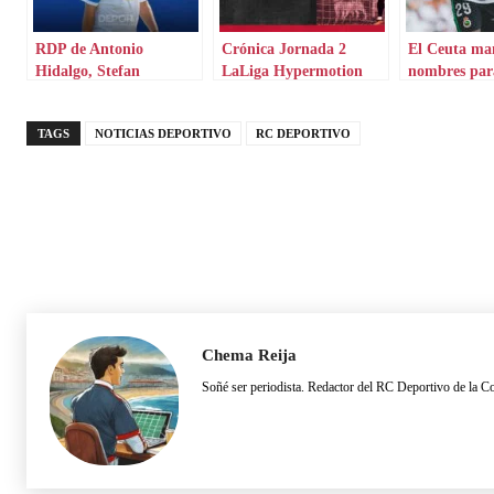
RDP de Antonio
Crónica Jornada 2
El Ceuta ma
Hidalgo, Stefan
LaLiga Hypermotion
nombres para
Mitrovic y Urko Izeta
TAGS
NOTICIAS DEPORTIVO
RC DEPORTIVO
Chema Reija
Soñé ser periodista. Redactor del RC Deportivo de la