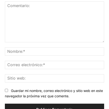
Comentario:
No
Co
ele
Sit
we
Guardar mi nombre, correo electrónico y sitio web en este
navegador la próxima vez que comente.