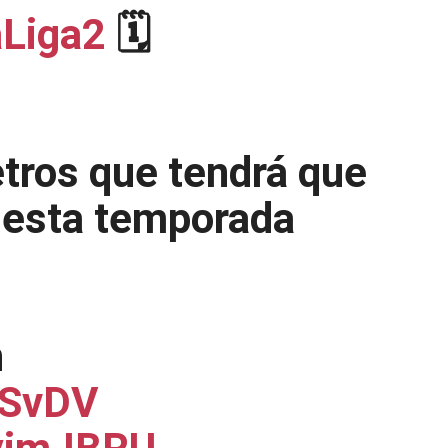
Liga2
🗓️
etros que tendrá que
n esta temporada
n
ySvDV