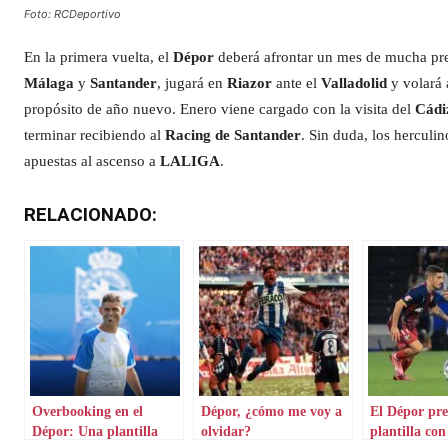
Foto: RCDeportivo
En la primera vuelta, el
Dépor
deberá afrontar un mes de mucha pres
Málaga
y
Santander
, jugará en
Riazor
ante el
Valladolid
y volará
propósito de año nuevo. Enero viene cargado con la visita del
Cád
terminar recibiendo al
Racing de Santander
. Sin duda, los herculi
apuestas al ascenso a
LALIGA
.
RELACIONADO:
Overbooking en el
Dépor, ¿cómo me voy a
El Dépor pr
Dépor: Una plantilla
olvidar?
plantilla con