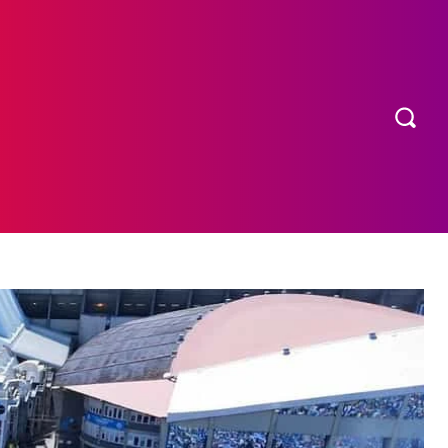
OS
MORE