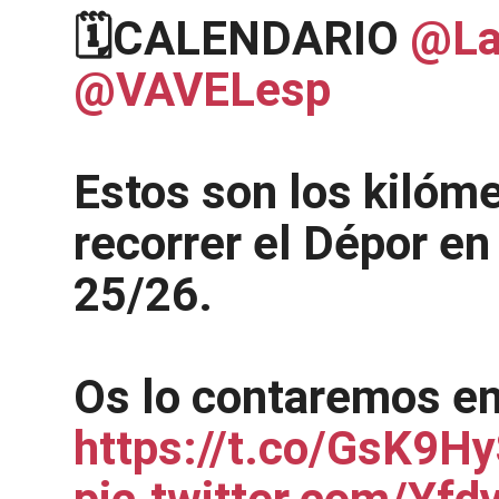
🗓️CALENDARIO
@La
@VAVELesp
Estos son los kilóm
recorrer el Dépor e
25/26.
Os lo contaremos e
https://t.co/GsK9H