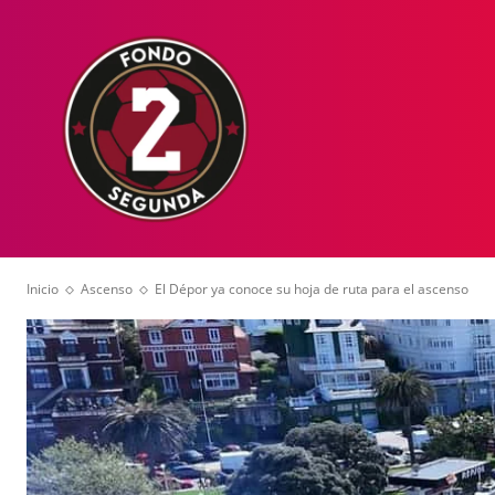
HOME
NOT
Inicio
Ascenso
El Dépor ya conoce su hoja de ruta para el ascenso