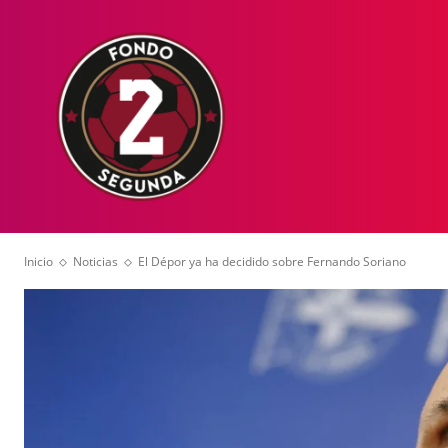
HOME
NOT
Inicio
Noticias
El Dépor ya ha decidido sobre Fernando Soriano