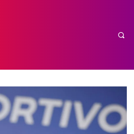
OS
MORE