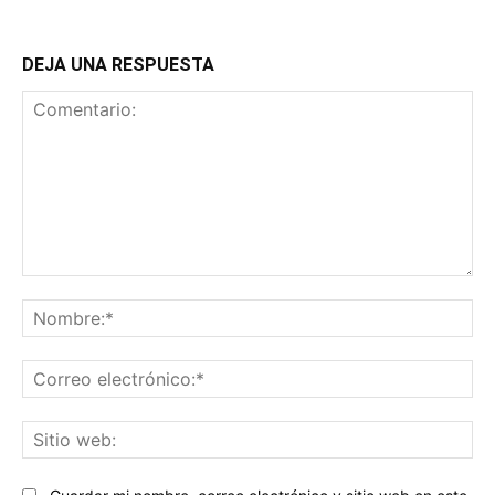
DEJA UNA RESPUESTA
Comentario:
No
Co
ele
Sit
we