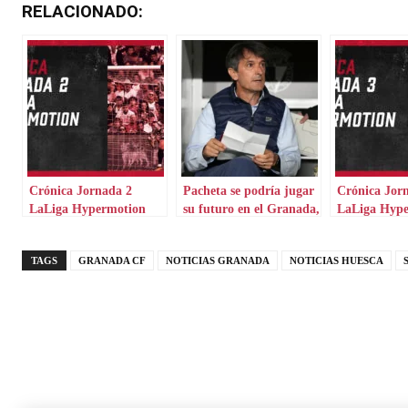
RELACIONADO:
Crónica Jornada 2
Pacheta se podría jugar
Crónica Jor
LaLiga Hypermotion
su futuro en el Granada,
LaLiga Hyp
en su regreso al Alcoraz
TAGS
GRANADA CF
NOTICIAS GRANADA
NOTICIAS HUESCA