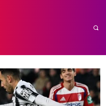
OS
MORE