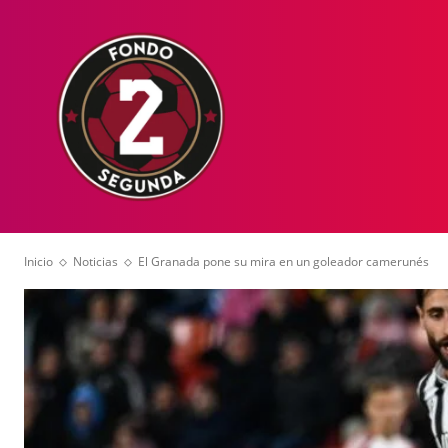
HOME
NOT
Inicio
Noticias
El Granada pone su mira en un goleador camerunés