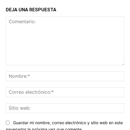
DEJA UNA RESPUESTA
Comentario:
No
Co
ele
Sit
we
Guardar mi nombre, correo electrónico y sitio web en este
navegador la próxima vez que comente.