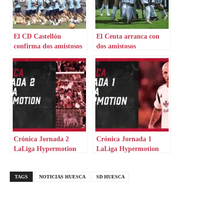
El CD Castellón
El Ceuta arranca con
confirma dos amistosos
dos amistosos
potentes
Crónica Jornada 2
Crónica Jornada 1
LaLiga Hypermotion
LaLiga Hypermotion
TAGS
NOTICIAS HUESCA
SD HUESCA