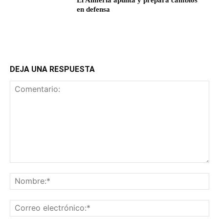
El Almería apunta y prepara cambios
en defensa
DEJA UNA RESPUESTA
Comentario:
No
Co
ele