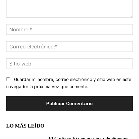
Comentario:
No
Co
ele
Sit
we
Guardar mi nombre, correo electrónico y sitio web en este
navegador la próxima vez que comente.
LO MÁS LEÍDO
El Cádiz se fija en una joya de Simeone