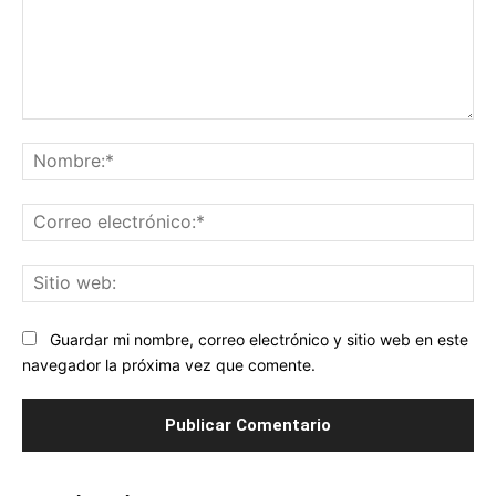
Comentario:
No
Co
ele
Sit
we
Guardar mi nombre, correo electrónico y sitio web en este
navegador la próxima vez que comente.