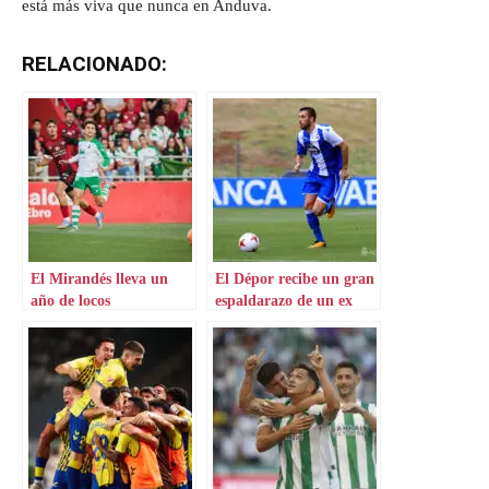
está más viva que nunca en Anduva.
RELACIONADO:
El Mirandés lleva un
El Dépor recibe un gran
año de locos
espaldarazo de un ex