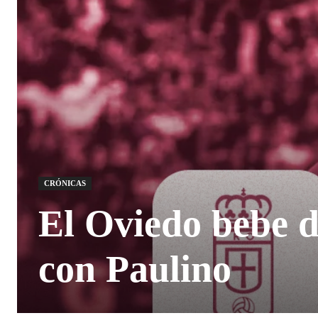
CRÓNICAS
El Oviedo bebe de
con Paulino