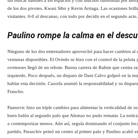
sin buscar balones a los espacios y con muchos futbolistas por detr
de los dos pivotes. Kwasi Sibo y Kevin Arriaga. Las ocasiones brilla
visitantes. 0-0 al descanso, con todo por decidir en el segundo acto.
Paulino rompe la calma en el descue
Ninguno de los dos entrenadores aprovechó para hacer cambios al 
ventanas disponibles. El Oviedo se hizo con el control de la pelota 
ovetenses llegó de un rebote. Buena carrera de Rahim que centra raso
izquierdo. Poco después, un disparo de Dani Calvo golpeó en la ma
hablar esta decisión. Cazorla asumió la responsabilidad y su dispar
Francho.
Paunovic hizo un triple cambios para alimentar la verticalidad de s
buen balón al segundo palo que Alemao no pudo rematar. La noticia 
a contemporizar menos. Aún así, seguía dominando el conjunto local
partido, Paraschiv peinó un centro al primer palo y Paulino acabó e