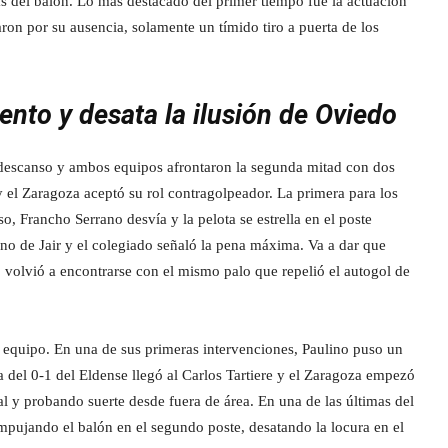
ás del balón. Lo más destacado del primer tiempo fue la actuación
ron por su ausencia, solamente un tímido tiro a puerta de los
nto y desata la ilusión de Oviedo
descanso y ambos equipos afrontaron la segunda mitad con dos
y el Zaragoza aceptó su rol contragolpeador. La primera para los
, Francho Serrano desvía y la pelota se estrella en el poste
no de Jair y el colegiado señaló la pena máxima. Va a dar que
o volvió a encontrarse con el mismo palo que repelió el autogol de
u equipo. En una de sus primeras intervenciones, Paulino puso un
del 0-1 del Eldense llegó al Carlos Tartiere y el Zaragoza empezó
 y probando suerte desde fuera de área. En una de las últimas del
mpujando el balón en el segundo poste, desatando la locura en el