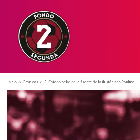
HOME
NOT
Inicio
Crónicas
El Oviedo bebe de la fuente de la ilusión con Paulino