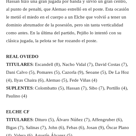
Hassan hizo una gran jugada por banda y sirvió un gran centro,
al punto de penalti, que Alemao estrelló en el poste. Esta ocasión
le metió el miedo en el cuerpo a un Elche que volvió a tener un
dominio abrumador de la posesión, pero sin tanta verticalidad
como antes. En la última del partido, Pejiño lo intentó con su
clásica jugada, la pelota se fue rozando el poste.
REAL OVIEDO
TITULARES
: Escandell (8), Nacho Vidal (7), David Costas (7),
Dani Calvo (5), Pomares (5), Cazorla (9), Seoane (5), De La Hoz
(4), Ilyas Chaira (6), Alemao (5), Fede Viñas (4)
SUPLENTES
: Colombatto (5), Hassan (7), Sibo (7), Portillo (4),
Paulino (4)
ELCHE CF
TITULARES
: Dituro (5), Álvaro Núñez (7), Affengruber (6),
Bigas (7), Salinas (7), John (6), Febas (6), Josan (9), Óscar Plano
(4), Valera (6), Agustín Álvarez (5)