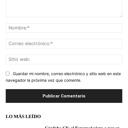
Comentario:
No
Co
ele
Sit
we
Guardar mi nombre, correo electrónico y sitio web en este
navegador la próxima vez que comente.
LO MÁS LEÍDO