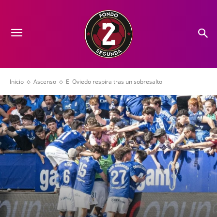
Inicio
Ascenso
El Oviedo respira tras un sobresalto