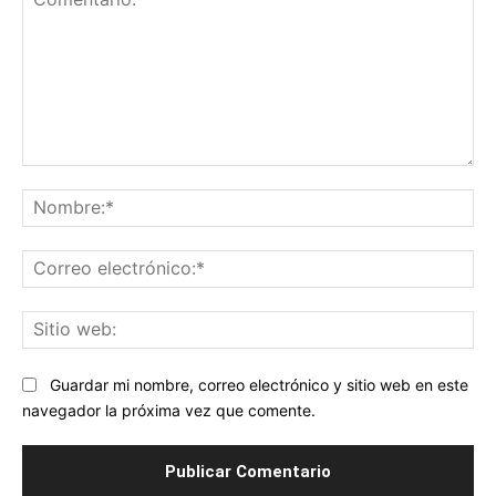
Comentario:
No
Co
ele
Sit
we
Guardar mi nombre, correo electrónico y sitio web en este
navegador la próxima vez que comente.