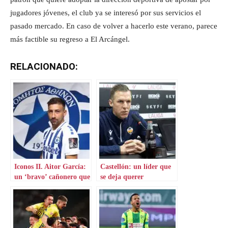
jugadores jóvenes, el club ya se interesó por sus servicios el
pasado mercado. En caso de volver a hacerlo este verano, parece
más factible su regreso a El Arcángel.
RELACIONADO:
Iconos II. Aitor García:
Castellón: un líder que
un ‘bravo’ cañonero que
se deja querer
aterriza en Grecia