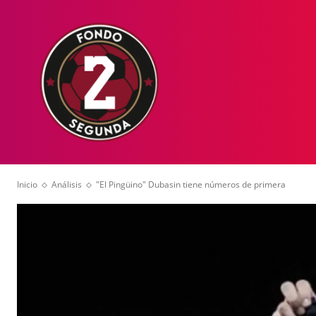
HOME
NOT
Inicio
Análisis
"El Pingüino" Dubasin tiene números de primera