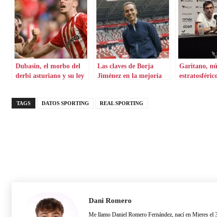
Dubasin, el morbo del
Las claves de Borja
Garitano, n
derbi asturiano y su ley
Jiménez en la mejoría
estratosféric
del ex
del Real Sporting de
Gijón
TAGS
DATOS SPORTING
REAL SPORTING
Dani Romero
Me llamo Daniel Romero Fernández, nací en Mieres el 3