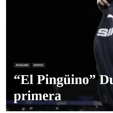
ANÁLISIS
DATOS
“El Pingüino” D
primera