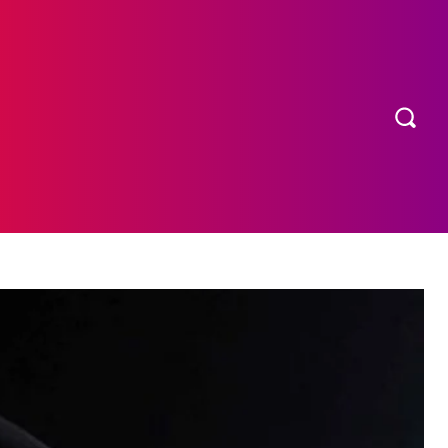
OS
MORE