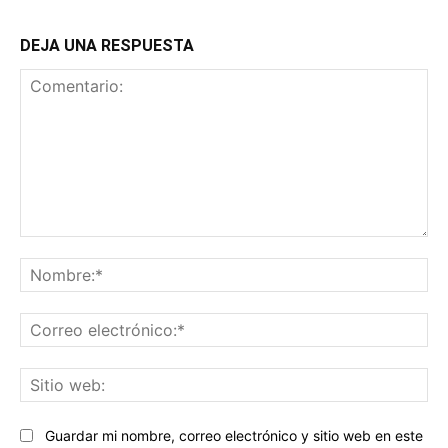
DEJA UNA RESPUESTA
Comentario:
No
Co
ele
Sit
we
Guardar mi nombre, correo electrónico y sitio web en este