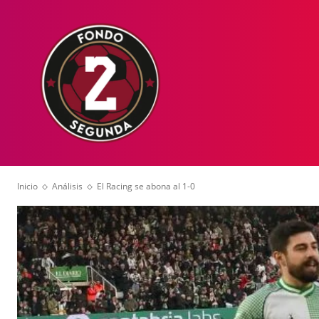
HOME
NOT
Inicio
Análisis
El Racing se abona al 1-0