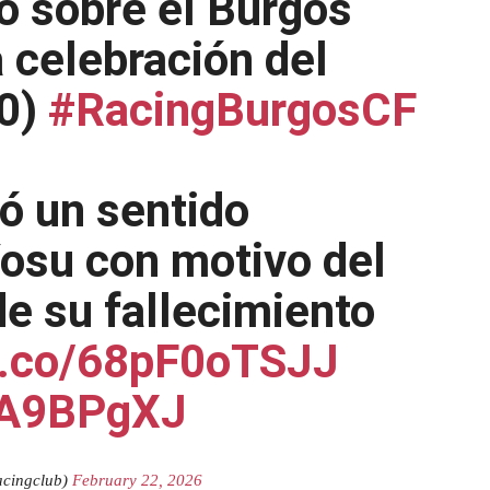
o sobre el Burgos
 celebración del
-0)
#RacingBurgosCF
tó un sentido
osu con motivo del
e su fallecimiento
/t.co/68pF0oTSJJ
JKA9BPgXJ
acingclub)
February 22, 2026