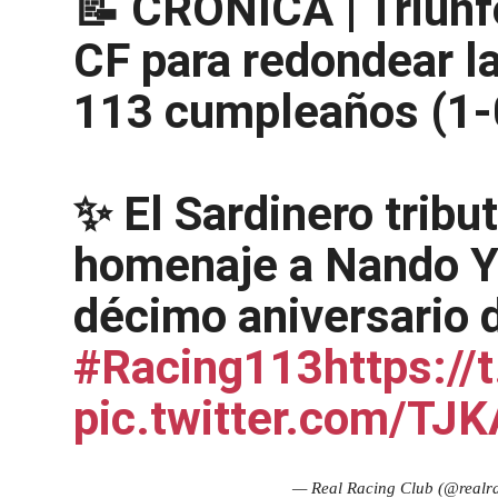
📝 CRÓNICA | Triunf
CF para redondear la
113 cumpleaños (1
✨ El Sardinero tribu
homenaje a Nando Y
décimo aniversario d
#Racing113
https:/
pic.twitter.com/T
— Real Racing Club (@realr