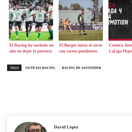
El Racing ha tardado un
El Burgos inicia el curso
Crónica Jor
año en dejar la portería
con tareas pendientes
LaLiga Hyp
a cero a domicilio
TAGS
NOTICIAS RACING
RACING DE SANTANDER
David López