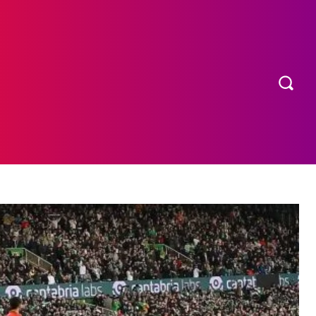
OS
MORE