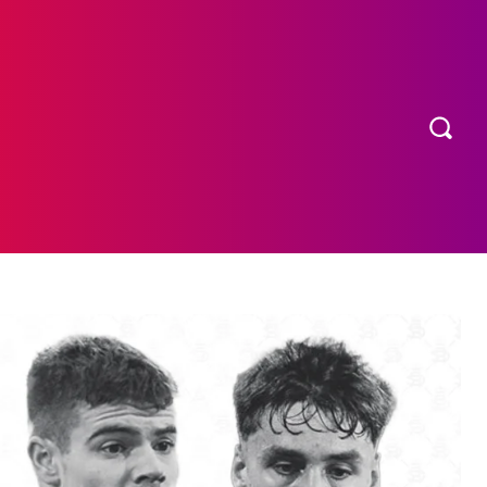
OS
MORE