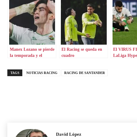
Manex Lozano se pierde
El Racing se queda en
El VIRUS FI
la temporada y el
cuadro
LaLiga Hype
Racing se queda en
semana clav
cuadro
TAGS
NOTICIAS RACING
RACING DE SANTANDER
David López