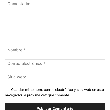
Comentario:
No
Co
ele
Sit
we
Guardar mi nombre, correo electrónico y sitio web en este
navegador la próxima vez que comente.