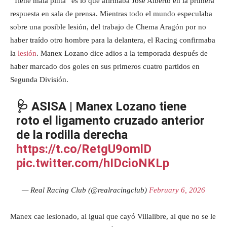
“Tiene mala pinta” es lo que afirmaba José Alberto en la primera
respuesta en sala de prensa. Mientras todo el mundo especulaba
sobre una posible lesión, del trabajo de Chema Aragón por no
haber traído otro hombre para la delantera, el Racing confirmaba
la
lesión
. Manex Lozano dice adios a la temporada después de
haber marcado dos goles en sus primeros cuatro partidos en
Segunda División.
🩺 ASISA | Manex Lozano tiene
roto el ligamento cruzado anterior
de la rodilla derecha
https://t.co/RetgU9omlD
pic.twitter.com/hIDcioNKLp
— Real Racing Club (@realracingclub)
February 6, 2026
Manex cae lesionado, al igual que cayó Villalibre, al que no se le