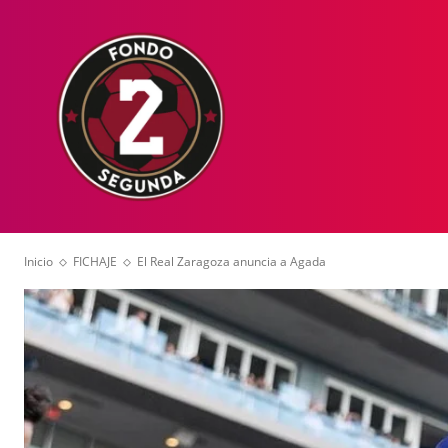
HOME
NOT
Inicio
FICHAJE
El Real Zaragoza anuncia a Agada