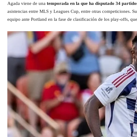
Agada viene de una
temporada en la que ha disputado 34 partido
asistencias entre MLS y Leagues Cup, entre otras competiciones. S
equipo ante Portland en la fase de clasificación de los play-offs, qu