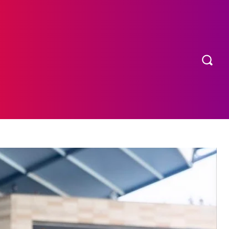
OS
MORE