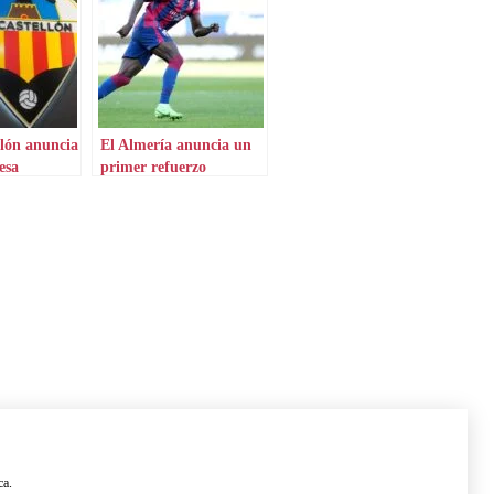
lón anuncia
El Almería anuncia un
esa
primer refuerzo
ilusionante
ca.