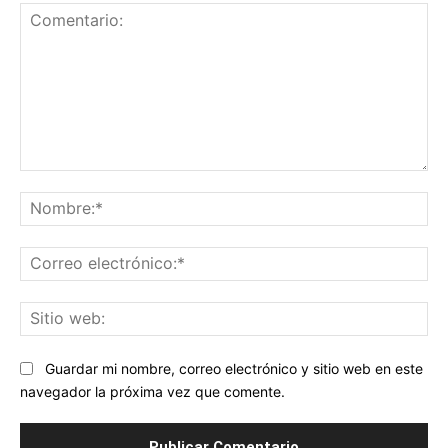
Comentario:
No
Co
ele
Sit
we
Guardar mi nombre, correo electrónico y sitio web en este
navegador la próxima vez que comente.