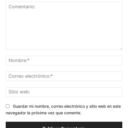
Comentario:
No
Co
ele
Sit
we
Guardar mi nombre, correo electrónico y sitio web en este
navegador la próxima vez que comente.