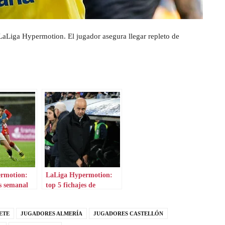
LaLiga Hypermotion. El jugador asegura llegar repleto de
rmotion:
LaLiga Hypermotion:
es semanal
top 5 fichajes de
invierno
ETE
JUGADORES ALMERÍA
JUGADORES CASTELLÓN