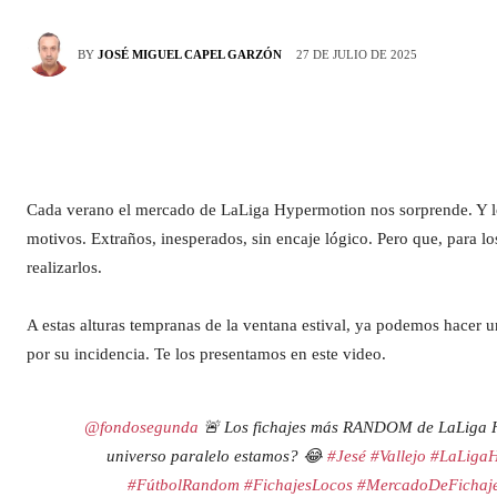
27 DE JULIO DE 2025
BY
JOSÉ MIGUEL CAPEL GARZÓN
Cada verano el mercado de LaLiga Hypermotion nos sorprende. Y l
motivos. Extraños, inesperados, sin encaje lógico. Pero que, para l
realizarlos.
A estas alturas tempranas de la ventana estival, ya podemos hacer 
por su incidencia. Te los presentamos en este video.
@fondosegunda
🚨 Los fichajes más RANDOM de LaLiga 
universo paralelo estamos? 😂
#Jesé
#Vallejo
#LaLigaH
#FútbolRandom
#FichajesLocos
#MercadoDeFichaj