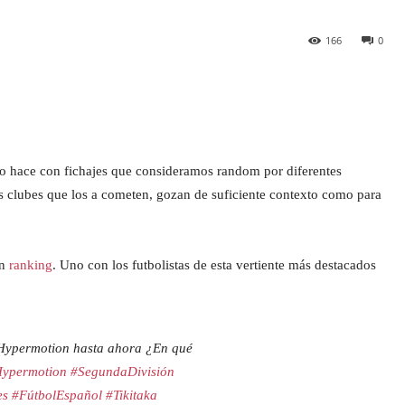
166
0
o hace con fichajes que consideramos random por diferentes
os clubes que los a cometen, gozan de suficiente contexto como para
un
ranking
. Uno con los futbolistas de esta vertiente más destacados
Hypermotion hasta ahora ¿En qué
ypermotion
#SegundaDivisión
es
#FútbolEspañol
#Tikitaka