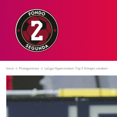
HOME
NOT
Inicio
Protagonistas
LaLiga Hypermotion: Top 5 fichajes random