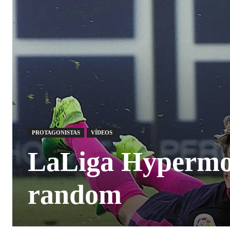
PROTAGONISTAS
VÍDEOS
LaLiga Hypermot
random