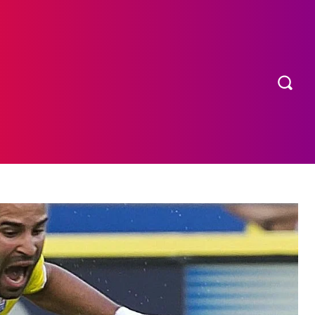
OS
MORE