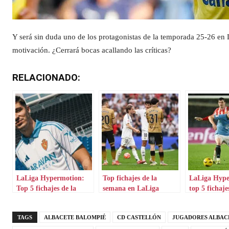
Y será sin duda uno de los protagonistas de la temporada 25-26 en 
motivación. ¿Cerrará bocas acallando las críticas?
RELACIONADO:
LaLiga Hypermotion:
Top fichajes de la
LaLiga Hype
Top 5 fichajes de la
semana en LaLiga
top 5 fichaj
semana
Hypermotion
TAGS
ALBACETE BALOMPIÉ
CD CASTELLÓN
JUGADORES ALBAC