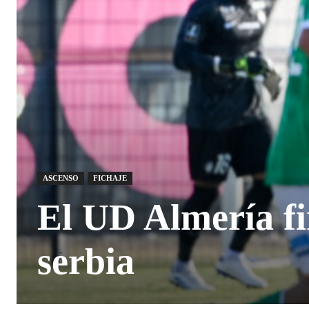
ASCENSO
FICHAJE
El UD Almería f
serbia