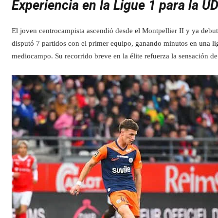
Experiencia en la Ligue 1 para la U
El joven centrocampista ascendió desde el Montpellier II y ya debu
disputó 7 partidos con el primer equipo, ganando minutos en una li
mediocampo. Su recorrido breve en la élite refuerza la sensación de 