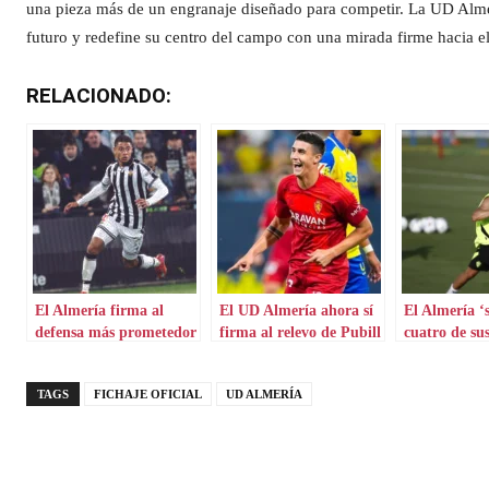
una pieza más de un engranaje diseñado para competir. La UD Almer
futuro y redefine su centro del campo con una mirada firme hacia el 
RELACIONADO:
El Almería firma al
El UD Almería ahora sí
El Almería ‘s
defensa más prometedor
firma al relevo de Pubill
cuatro de sus 
de Segunda
TAGS
FICHAJE OFICIAL
UD ALMERÍA