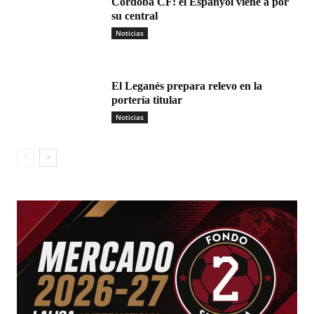
Córdoba CF: el Espanyol viene a por
su central
Noticias
El Leganés prepara relevo en la
portería titular
Noticias