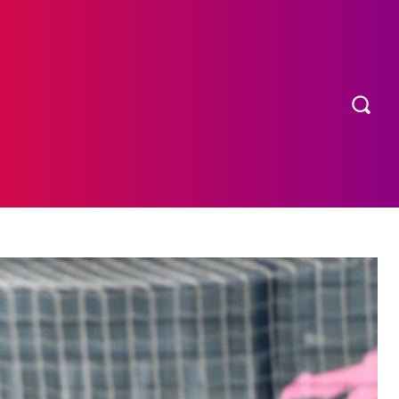
OS
MORE