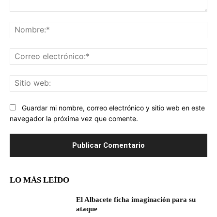
Comentario:
No
Co
ele
Sit
we
Guardar mi nombre, correo electrónico y sitio web en este
navegador la próxima vez que comente.
LO MÁS LEÍDO
El Albacete ficha imaginación para su
ataque