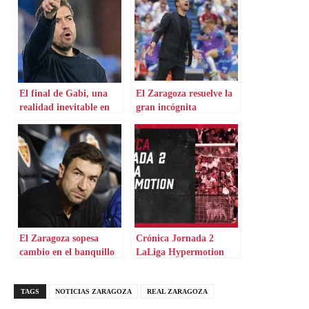
El final de Gabi, una
El Zaragoza resuelve la
realidad inevitable en
gran incógnita
Zaragoza
El Zaragoza sopesa
Crónica Jornada 2
cambio en el banquillo
LaLiga Hypermotion
TAGS
NOTICIAS ZARAGOZA
REAL ZARAGOZA