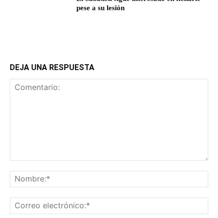
pese a su lesión
DEJA UNA RESPUESTA
Comentario:
No
Co
ele