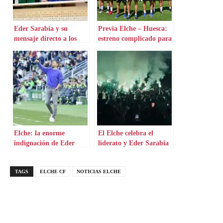
Eder Sarabia y su
Previa Elche – Huesca:
mensaje directo a los
estreno complicado para
jugadores del Elche
Eder Sarabia
Elche: la enorme
El Elche celebra el
indignación de Eder
liderato y Eder Sarabia
Sarabia
se desmadra
TAGS
ELCHE CF
NOTICIAS ELCHE