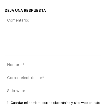
DEJA UNA RESPUESTA
Comentario:
No
Co
ele
Sit
we
Guardar mi nombre, correo electrónico y sitio web en este